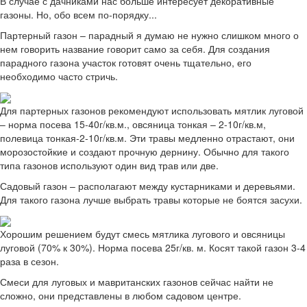
В случае с дачниками нас больше интересует декоративные
газоны. Но, обо всем по-порядку...
Партерный газон – парадный я думаю не нужно слишком много о
нем говорить название говорит само за себя. Для создания
парадного газона участок готовят очень тщательно, его
необходимо часто стричь.
Для партерных газонов рекомендуют использовать мятлик луговой
– норма посева 15-40г/кв.м., овсяница тонкая – 2-10г/кв.м,
полевица тонкая-2-10г/кв.м. Эти травы медленно отрастают, они
морозостойкие и создают прочную дернину. Обычно для такого
типа газонов используют один вид трав или две.
Садовый газон – располагают между кустарниками и деревьями.
Для такого газона лучше выбрать травы которые не боятся засухи.
Хорошим решением будут смесь мятлика лугового и овсяницы
луговой (70% к 30%). Норма посева 25г/кв. м. Косят такой газон 3-4
раза в сезон.
Смеси для луговых и мавританских газонов сейчас найти не
сложно, они представлены в любом садовом центре.