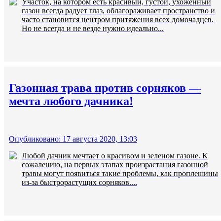
Участок, на котором есть красивый, густой, ухоженный
газон всегда радует глаз, облагораживает пространство и
часто становится центром притяжения всех домочадцев.
Но не всегда и не везде нужно идеально...
Газонная трава против сорняков —
мечта любого дачника!
Опубликовано: 17 августа 2020, 13:03
Любой дачник мечтает о красивом и зеленом газоне. К
сожалению, на первых этапах произрастания газонной
травы могут появиться такие проблемы, как проплешины
из-за быстрорастущих сорняков....