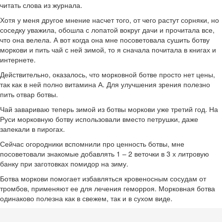
читать слова из журнала.
Хотя у меня другое мнение насчет того, от чего растут сорняки, но
соседку уважила, обошла с лопатой вокруг дачи и прочитала все,
что она велела. А вот когда она мне посоветовала сушить ботву
моркови и пить чай с ней зимой, то я сначала почитала в книгах и
интернете.
Действительно, оказалось, что морковной ботве просто нет цены,
так как в ней полно витамина А. Для улучшения зрения полезно
пить отвар ботвы.
Чай завариваю теперь зимой из ботвы моркови уже третий год. На
Руси морковную ботву использовали вместо петрушки, даже
запекали в пирогах.
Сейчас огородники вспомнили про ценность ботвы, мне
посоветовали знакомые добавлять 1 – 2 веточки в 3 х литровую
банку при заготовках помидор на зиму.
Ботва моркови помогает избавляться кровеносным сосудам от
тромбов, применяют ее для лечения геморроя. Морковная ботва
одинаково полезна как в свежем, так и в сухом виде.