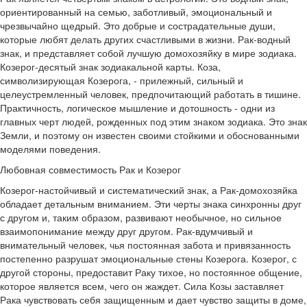
ориентированный на семью, заботливый, эмоциональный и
чрезвычайно щедрый. Это добрые и сострадательные души,
которые любят делать других счастливыми в жизни. Рак-водный
знак, и представляет собой лучшую домохозяйку в мире зодиака.
Козерог-десятый знак зодиакальной карты. Коза,
символизирующая Козерога, - прилежный, сильный и
целеустремленный человек, предпочитающий работать в тишине.
Практичность, логическое мышление и дотошность - одни из
главных черт людей, рожденных под этим знаком зодиака. Это знак
Земли, и поэтому он известен своими стойкими и обоснованными
моделями поведения.
Любовная совместимость Рак и Козерог
Козерог-настойчивый и систематический знак, а Рак-домохозяйка
обладает детальным вниманием. Эти черты знака синхронны друг
с другом и, таким образом, развивают необычное, но сильное
взаимопонимание между друг другом. Рак-вдумчивый и
внимательный человек, чья постоянная забота и привязанность
постепенно разрушат эмоциональные стены Козерога. Козерог, с
другой стороны, предоставит Раку тихое, но постоянное общение,
которое является всем, чего он жаждет. Сила Козы заставляет
Рака чувствовать себя защищенным и дает чувство защиты в доме,