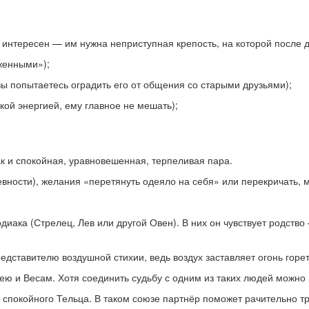
е интересен — им нужна неприступная крепость, на которой после 
женными»);
вы попытаетесь оградить его от общения со старыми друзьями);
кой энергией, ему главное не мешать);
ак и спокойная, уравновешенная, терпеливая пара.
ревности), желания «перетянуть одеяло на себя» или перекричать, 
иака (Стрелец, Лев или другой Овен). В них он чувствует родство 
дставителю воздушной стихии, ведь воздух заставляет огонь горет
ею и Весам. Хотя соединить судьбу с одним из таких людей можно и
у спокойного Тельца. В таком союзе партнёр поможет рачительно тр