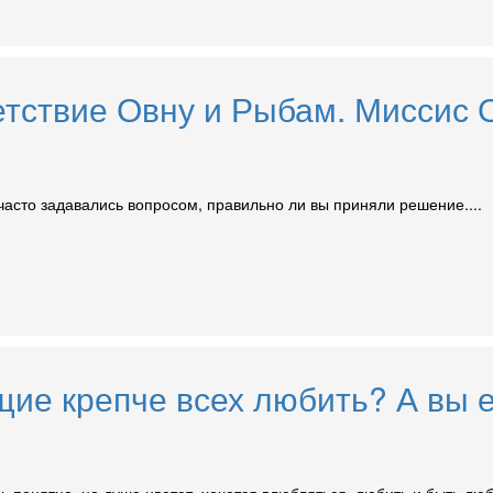
етствие Овну и Рыбам. Миссис
асто задавались вопросом, правильно ли вы приняли решение....
щие крепче всех любить? А вы е
ень понятно, но душа цветет, хочется влюбляться, любить и быть л