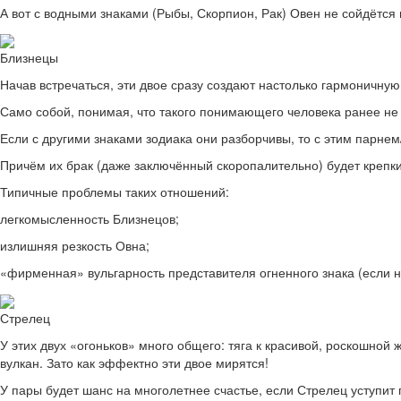
А вот с водными знаками (Рыбы, Скорпион, Рак) Овен не сойдётся 
Близнецы
Начав встречаться, эти двое сразу создают настолько гармоничную 
Само собой, понимая, что такого понимающего человека ранее не 
Если с другими знаками зодиака они разборчивы, то с этим парнем
Причём их брак (даже заключённый скоропалительно) будет крепк
Типичные проблемы таких отношений:
легкомысленность Близнецов;
излишняя резкость Овна;
«фирменная» вульгарность представителя огненного знака (если 
Стрелец
У этих двух «огоньков» много общего: тяга к красивой, роскошной
вулкан. Зато как эффектно эти двое мирятся!
У пары будет шанс на многолетнее счастье, если Стрелец уступит