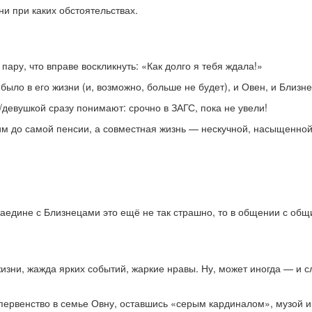
ни при каких обстоятельствах.
пару, что вправе воскликнуть: «Как долго я тебя ждала!»
было в его жизни (и, возможно, больше не будет), и Овен, и Близ
/девушкой сразу понимают: срочно в ЗАГС, пока не увели!
им до самой пенсии, а совместная жизнь — нескучной, насыщенной
наедине с Близнецами это ещё не так страшно, то в общении с об
 жизни, жажда ярких событий, жаркие нравы. Ну, может иногда — и 
 первенство в семье Овну, оставшись «серым кардиналом», музой 