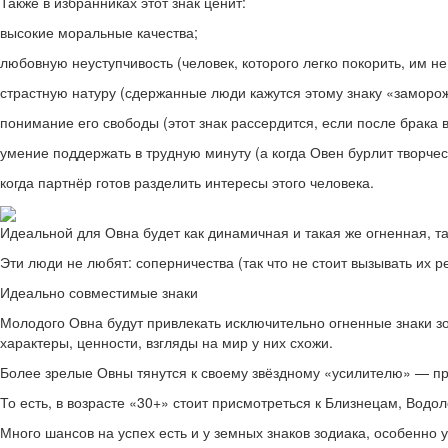
Также в избранниках этот знак ценит:
высокие моральные качества;
любовную неуступчивость (человек, которого легко покорить, им н
страстную натуру (сдержанные люди кажутся этому знаку «заморо
понимание его свободы (этот знак рассердится, если после брака 
умение поддержать в трудную минуту (а когда Овен бурлит творчес
когда партнёр готов разделить интересы этого человека.
Идеальной для Овна будет как динамичная и такая же огненная, т
Эти люди не любят: соперничества (так что не стоит вызывать их 
Идеально совместимые знаки
Молодого Овна будут привлекать исключительно огненные знаки зод
характеры, ценности, взгляды на мир у них схожи.
Более зрелые Овны тянутся к своему звёздному «усилителю» — пре
То есть, в возрасте «30+» стоит присмотреться к Близнецам, Водол
Много шансов на успех есть и у земных знаков зодиака, особенно 