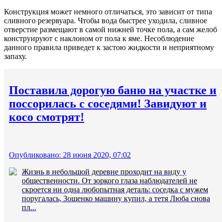
Конструкция может немного отличаться, это зависит от типа
сливного резервуара. Чтобы вода быстрее уходила, сливное
отверстие размещают в самой нижней точке пола, а сам желоб
конструируют с наклоном от пола к яме. Несоблюдение
данного правила приведет к застою жидкости и неприятному
запаху.
Поставила дорогую баню на участке и
поссорилась с соседями! Завидуют и
косо смотрят!
Опубликовано: 28 июня 2020, 07:02
Жизнь в небольшой деревне проходит на виду у
общественности. От зоркого глаза наблюдателей не
скроется ни одна любопытная деталь: соседка с мужем
поругалась, Зощенко машину купил, а тетя Люба снова
пл...