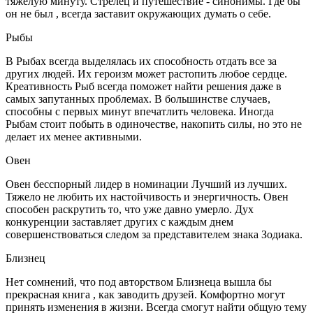
тяжелую минуту. Стрелец и путешествие - синонимы. Где бы
он не был , всегда заставит окружающих думать о себе.
Рыбы
В Рыбах всегда выделялась их способность отдать все за
других людей. Их героизм может растопить любое сердце.
Креативность Рыб всегда поможет найти решения даже в
самых запутанных проблемах. В большинстве случаев,
способны с первых минут впечатлить человека. Иногда
Рыбам стоит побыть в одиночестве, накопить силы, но это не
делает их менее активными.
Овен
Овен бесспорный лидер в номинации Лучший из лучших.
Тяжело не любить их настойчивость и энергичность. Овен
способен раскрутить то, что уже давно умерло. Дух
конкуренции заставляет других с каждым днем
совершенствоваться следом за представителем знака Зодиака.
Близнец
Нет сомнений, что под авторством Близнеца вышла бы
прекрасная книга , как заводить друзей. Комфортно могут
принять изменения в жизни. Всегда смогут найти общую тему