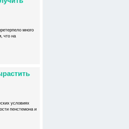
олучить
претерпело много
, что на
ырастить
еских условиях
ости пенстемона и