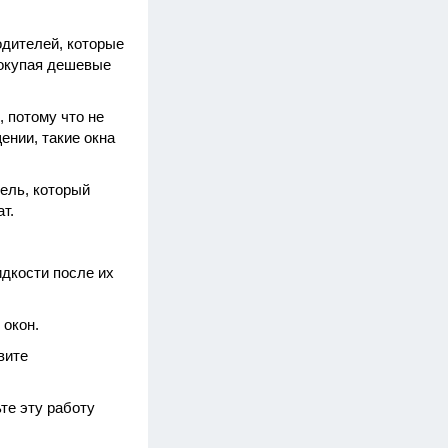
одителей, которые
Покупая дешевые
 потому что не
нии, такие окна
тель, который
т.
идкости после их
 окон.
вите
те эту работу