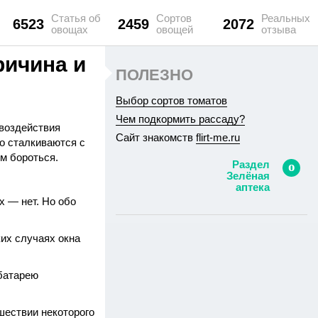
Статья об
Сортов
Реальных
6523
2459
2072
овощах
овощей
отзыва
ричина и
ПОЛЕЗНО
Выбор сортов томатов
Чем подкормить рассаду?
 воздействия
Сайт знакомств
flirt-me.ru
о сталкиваются с
им бороться.
Раздел
Зелёная
аптека
х — нет. Но обо
ких случаях окна
 батарею
шествии некоторого