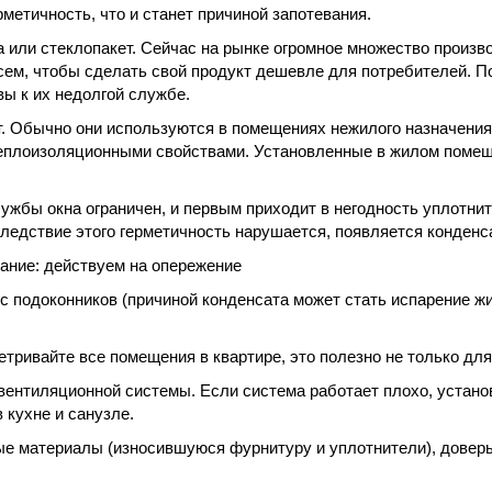
рметичность, что и станет причиной запотевания.
 или стеклопакет. Сейчас на рынке огромное множество произв
сем, чтобы сделать свой продукт дешевле для потребителей. 
вы к их недолгой службе.
. Обычно они используются в помещениях нежилого назначения,
плоизоляционными свойствами. Установленные в жилом помеще
ужбы окна ограничен, и первым приходит в негодность уплотни
ледствие этого герметичность нарушается, появляется конденса
вание: действуем на опережение
с подоконников (причиной конденсата может стать испарение ж
етривайте все помещения в квартире, это полезно не только для
вентиляционной системы. Если система работает плохо, устано
 кухне и санузле.
е материалы (износившуюся фурнитуру и уплотнители), доверь