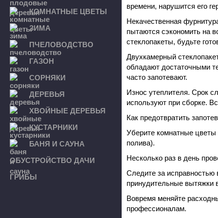
времени, нарушится его ге
КОМНАТНЫЕ ЦВЕТЫ
Некачественная фурнитура
ЗИМА
пытаются сэкономить на в
стеклопакеты, будьте гото
ПЧЕЛОВОДСТВО
Двухкамерный стеклопакет
ГАЗОН
обладают достаточными те
часто запотевают.
СОРНЯКИ
Износ утеплителя. Срок сл
ДЕРЕВЬЯ
используют при сборке. Вс
ХВОЙНЫЕ ДЕРЕВЬЯ
Как предотвратить запоте
КУСТАРНИКИ
Уберите комнатные цветы 
полива).
БАНЯ И САУНА
Несколько раз в день пров
ОБУСТРОЙСТВО ДАЧИ
Следите за исправностью 
ГРИБЫ
принудительные вытяжки в
Вовремя меняйте расходны
профессионалам.