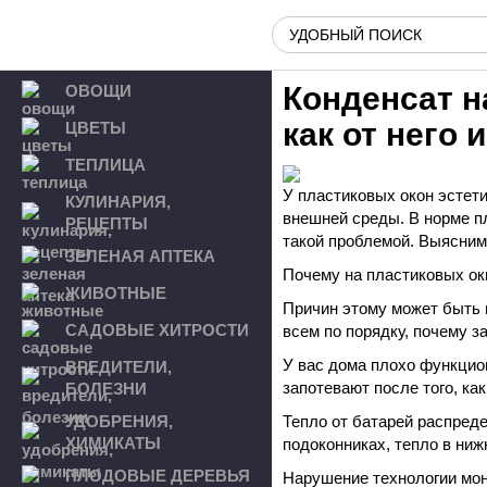
Конденсат н
ОВОЩИ
как от него 
ЦВЕТЫ
ТЕПЛИЦА
У пластиковых окон эстет
КУЛИНАРИЯ,
внешней среды. В норме п
РЕЦЕПТЫ
такой проблемой. Выясним,
ЗЕЛЕНАЯ АПТЕКА
Почему на пластиковых ок
ЖИВОТНЫЕ
Причин этому может быть 
САДОВЫЕ ХИТРОСТИ
всем по порядку, почему з
У вас дома плохо функцион
ВРЕДИТЕЛИ,
запотевают после того, ка
БОЛЕЗНИ
УДОБРЕНИЯ,
Тепло от батарей распред
ХИМИКАТЫ
подоконниках, тепло в ниж
ПЛОДОВЫЕ ДЕРЕВЬЯ
Нарушение технологии монт