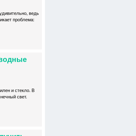
еудивительно, ведь
никает проблема:
дводные
илен и стекло. В
лнечный свет.