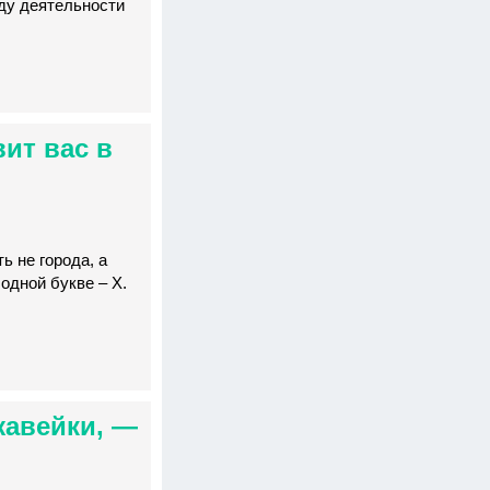
оду деятельности
вит вас в
ь не города, а
одной букве – Х.
жавейки, —