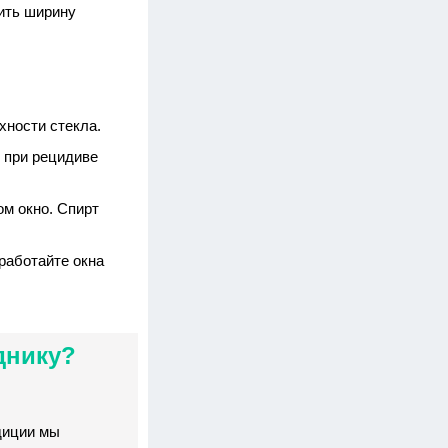
ить ширину
хности стекла.
, при рецидиве
ом окно. Спирт
работайте окна
днику?
диции мы