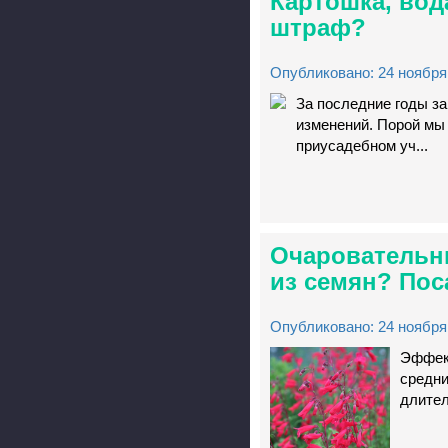
Картошка, вод
штраф?
Опубликовано: 24 ноября 
За последние годы за
изменений. Порой мы 
приусадебном уч...
Очаровательны
из семян? Пос
Опубликовано: 24 ноября 
Эффект
средни
длител