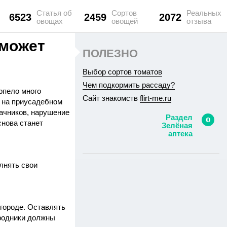
Статья об
Сортов
Реальных
6523
2459
2072
овощах
овощей
отзыва
 может
ПОЛЕЗНО
Выбор сортов томатов
Чем подкормить рассаду?
рпело много
Сайт знакомств
flirt-me.ru
о на приусадебном
дачников, нарушение
Раздел
снова станет
Зелёная
аптека
лнять свои
огороде. Оставлять
ородники должны