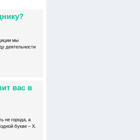
днику?
диции мы
оду деятельности
вит вас в
ь не города, а
одной букве – Х.