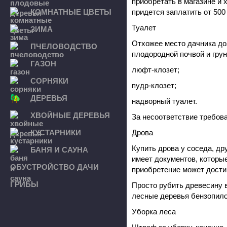
приобретать в магазине и х
КОМНАТНЫЕ ЦВЕТЫ
придется заплатить от 50
Туалет
ЗИМА
Отхожее место дачника до
ПЧЕЛОВОДСТВО
плодородной почвой и грун
ГАЗОН
люфт-клозет;
СОРНЯКИ
пудр-клозет;
ДЕРЕВЬЯ
надворный туалет.
ХВОЙНЫЕ ДЕРЕВЬЯ
За несоответствие требов
КУСТАРНИКИ
Дрова
Купить дрова у соседа, др
БАНЯ И САУНА
имеет документов, которые
ОБУСТРОЙСТВО ДАЧИ
приобретение может достиг
ГРИБЫ
Просто рубить древесину в
лесные деревья бензопилой
Уборка леса