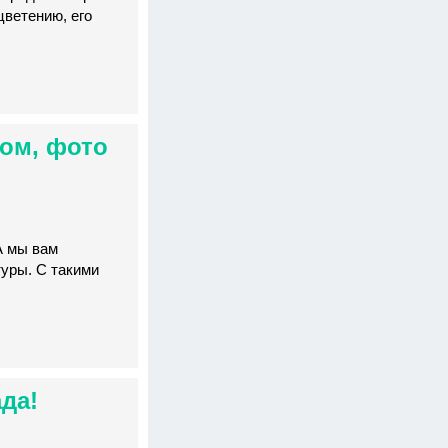
цветению, его
том, фото
А мы вам
туры. С такими
да!