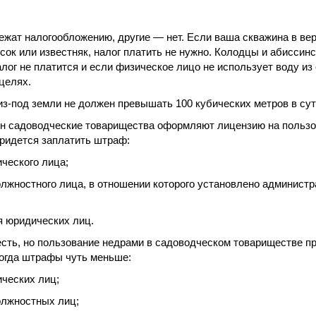
жат налогообложению, другие — нет. Если ваша скважина в ве
есок или известняк, налог платить не нужно. Колодцы и абиссин
лог не платится и если физическое лицо не использует воду из
целях.
з-под земли не должен превышать 100 кубических метров в сут
н садоводческие товарищества оформляют лицензию на пользо
придется заплатить штраф:
ческого лица;
олжностного лица, в отношении которого установлено администр
я юридических лиц.
есть, но пользование недрами в садоводческом товариществе п
огда штрафы чуть меньше:
ических лиц;
олжностных лиц;