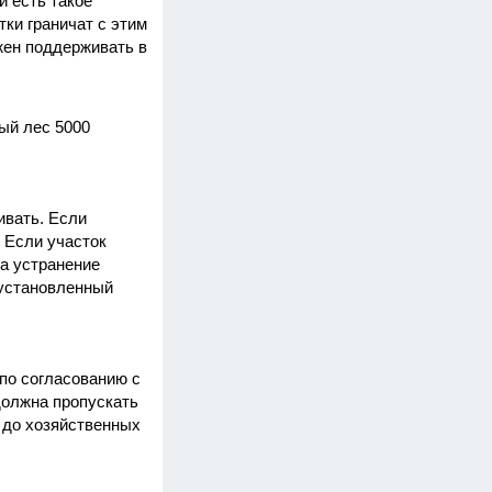
и есть такое
тки граничат с этим
жен поддерживать в
ый лес 5000
ивать. Если
. Если участок
на устранение
 установленный
(по согласованию с
должна пропускать
, до хозяйственных