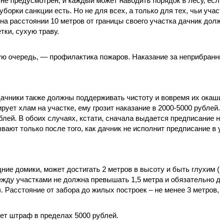
 не предусмотрен, и каждый может наводить порядок в лесу, есл
 уборки санкции есть. Но не для всех, а только для тех, чьи учас
на расстоянии 10 метров от границы своего участка дачник дол
тки, сухую траву.
вую очередь, — профилактика пожаров. Наказание за неприбранн
ачники также должны поддерживать чистоту и вовремя их окаш
ует хлам на участке, ему грозит наказание в 2000-5000 рублей
лей. В обоих случаях, кстати, сначала выдается предписание 
ают только после того, как дачник не исполнит предписание в
ие домики, может достигать 2 метров в высоту и быть глухим 
ежду участками не должна превышать 1,5 метра и обязательно 
п.). Расстояние от забора до жилых построек – не менее 3 метров
ет штраф в пределах 5000 рублей.