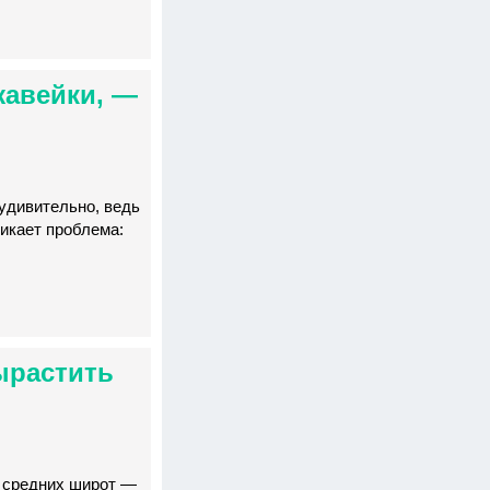
жавейки, —
еудивительно, ведь
никает проблема:
ырастить
х средних широт —