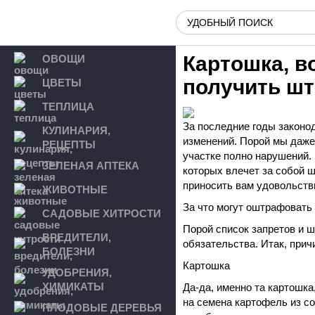
Картошка, в
ОВОЩИ
получить ш
ЦВЕТЫ
ТЕПЛИЦА
За последние годы законо
КУЛИНАРИЯ,
изменений. Порой мы даже 
РЕЦЕПТЫ
участке полно нарушений.
ЗЕЛЕНАЯ АПТЕКА
которых влечет за собой ш
приносить вам удовольств
ЖИВОТНЫЕ
За что могут оштрафовать
САДОВЫЕ ХИТРОСТИ
Порой список запретов и 
ВРЕДИТЕЛИ,
обязательства. Итак, прич
БОЛЕЗНИ
Картошка
УДОБРЕНИЯ,
ХИМИКАТЫ
Да-да, именно та картошк
на семена картофель из с
ПЛОДОВЫЕ ДЕРЕВЬЯ