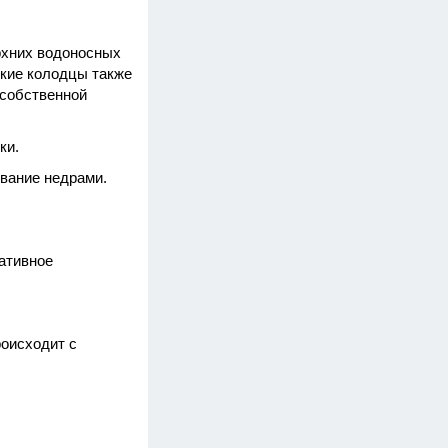
рхних водоносных
ские колодцы также
 собственной
ки.
вание недрами.
ативное
роисходит с