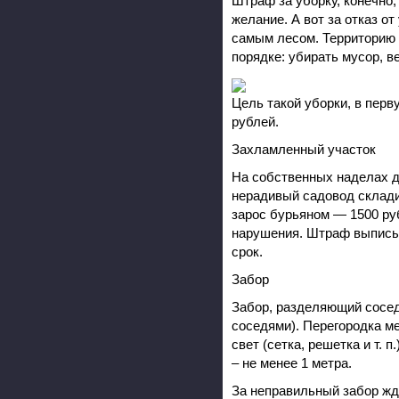
Штраф за уборку, конечно,
желание. А вот за отказ от
самым лесом. Территорию 
порядке: убирать мусор, ве
Цель такой уборки, в пер
рублей.
Захламленный участок
На собственных наделах д
нерадивый садовод складир
зарос бурьяном — 1500 руб
нарушения. Штраф выписыв
срок.
Забор
Забор, разделяющий соседн
соседями). Перегородка м
свет (сетка, решетка и т. 
– не менее 1 метра.
За неправильный забор жд