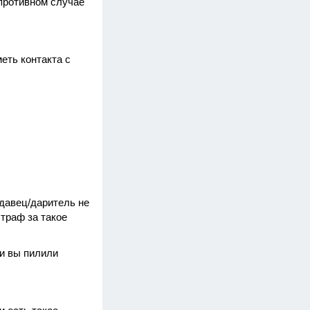
 противном случае
еть контакта с
одавец/даритель не
траф за такое
ли вы пилили